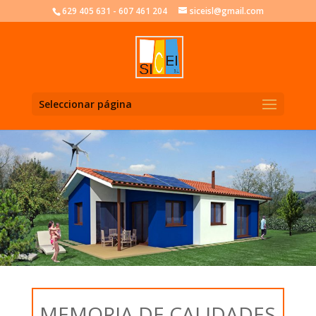
629 405 631 - 607 461 204
siceisl@gmail.com
Seleccionar página
MEMORIA DE CALIDADES