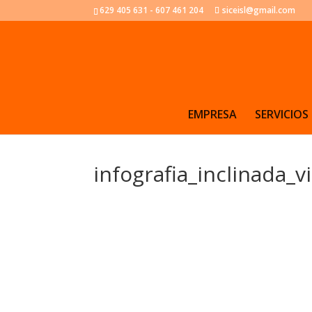
629 405 631 - 607 461 204
siceisl@gmail.com
EMPRESA
SERVICIOS
infografia_inclinada_v